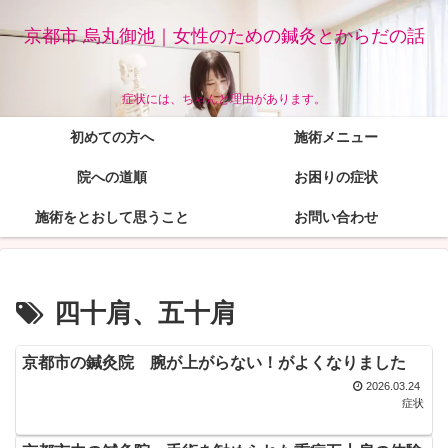
京都市 烏丸御池｜女性のための鍼灸とからだの話
症状には、ちゃんと理由があります。
初めての方へ
施術メニュー
院への道順
お困りの症状
施術をとおして思うこと
お問い合わせ
四十肩、五十肩
京都市の鍼灸院 腕が上がらない！がよくなりました
2026.03.24
症状