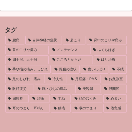
タグ
腰痛
自律神経の症状
肩こり
背中のこりや痛み
首のこりや痛み
メンテナンス
ふくらはぎ
四十肩、五十肩
こころとからだ
はり治療
手や指の痛み、しびれ
胃腸の症状
食いしばり
不眠
足のしびれ、痛み
冷え性
月経痛・PMS
お灸教室
眼精疲労
腕・ひじの痛み
美容鍼
股関節
回数券
頭痛
すね
顔のむくみ
めまい
耳のつまり 耳鳴り
膝痛
喉のつまり
倦怠感