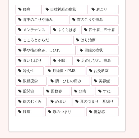
腰痛
自律神経の症状
肩こり
背中のこりや痛み
首のこりや痛み
メンテナンス
ふくらはぎ
四十肩、五十肩
こころとからだ
はり治療
手や指の痛み、しびれ
胃腸の症状
食いしばり
不眠
足のしびれ、痛み
冷え性
月経痛・PMS
お灸教室
眼精疲労
腕・ひじの痛み
美容鍼
股関節
回数券
頭痛
すね
顔のむくみ
めまい
耳のつまり 耳鳴り
膝痛
喉のつまり
倦怠感