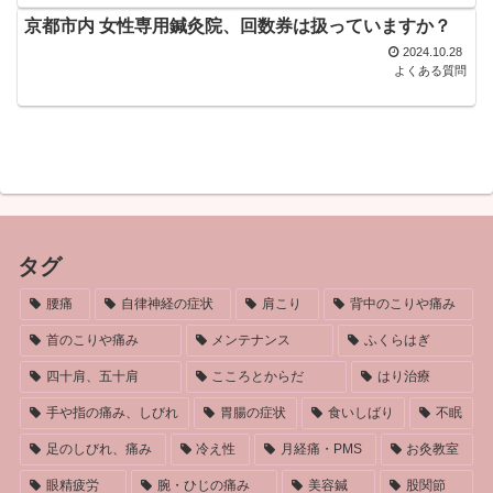
京都市内 女性専用鍼灸院、回数券は扱っていますか？
2024.10.28
よくある質問
タグ
腰痛
自律神経の症状
肩こり
背中のこりや痛み
首のこりや痛み
メンテナンス
ふくらはぎ
四十肩、五十肩
こころとからだ
はり治療
手や指の痛み、しびれ
胃腸の症状
食いしばり
不眠
足のしびれ、痛み
冷え性
月経痛・PMS
お灸教室
眼精疲労
腕・ひじの痛み
美容鍼
股関節