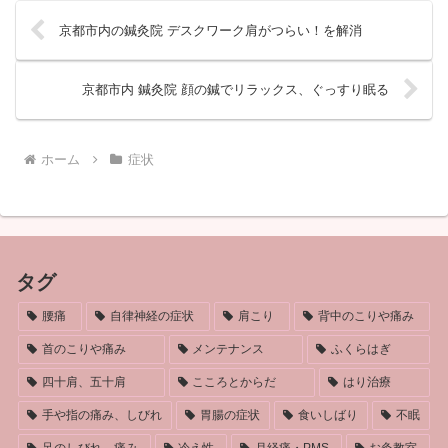
京都市内の鍼灸院 デスクワーク肩がつらい！を解消
京都市内 鍼灸院 顔の鍼でリラックス、ぐっすり眠る
ホーム
症状
タグ
腰痛
自律神経の症状
肩こり
背中のこりや痛み
首のこりや痛み
メンテナンス
ふくらはぎ
四十肩、五十肩
こころとからだ
はり治療
手や指の痛み、しびれ
胃腸の症状
食いしばり
不眠
足のしびれ、痛み
冷え性
月経痛・PMS
お灸教室