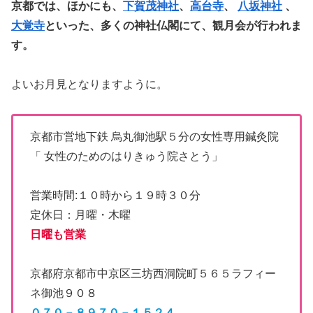
京都では、ほかにも、
下賀茂神社
、
高台寺
、
八坂神社
、
大覚寺
といった、多くの神社仏閣にて、観月会が行われま
す。
よいお月見となりますように。
京都市営地下鉄 烏丸御池駅５分の女性専用鍼灸院
「 女性のためのはりきゅう院さとう」
営業時間:１０時から１９時３０分
定休日：月曜・木曜
日曜も営業
京都府京都市中京区三坊西洞院町５６５ラフィー
ネ御池９０８
０７０－８９７０－１５２４